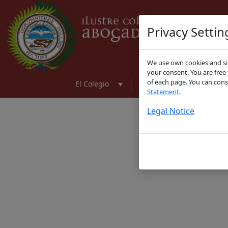
Privacy Settin
We use own cookies and sim
your consent. You are free
of each page. You can cons
El Colegio
Servicios para colegiad
Statement
.
Legal Notice