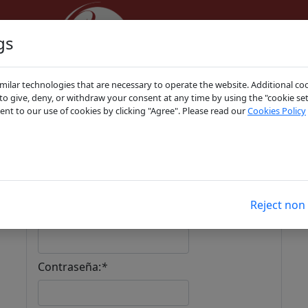
gs
ilar technologies that are necessary to operate the website. Additional coo
 to give, deny, or withdraw your consent at any time by using the "cookie set
ent to our use of cookies by clicking "Agree". Please read our
Cookies Policy
os
Ciudadanos
Turno de Oficio
Servi
Acceso colegiados ICA
Coruña
Reject non 
Usuario:
*
Contraseña:
*