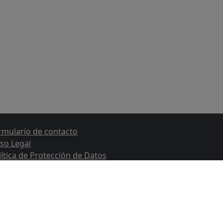
rmulario de contacto
iso Legal
lítica de Protección de Datos
lítica de Cookies
rtal de Trasparencia
nal de denuncias (Ley 2/2023)
 Federico Tapia, 11 Bajo - 15005 A Coruña