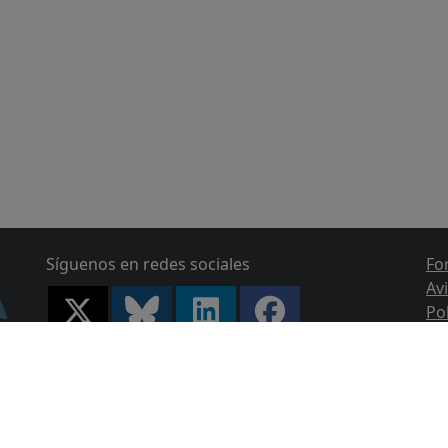
Síguenos en redes sociales
Fo
Av
Po
Po
Po
Ca
C/