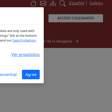
Español
|
Galego
ACCESO COLEGIADOS
kies are only used with
tings" link at the bottom
and our
Data Protection
cios MASC
Máster de la Abogacía
Ver propósitos
essential
Agree