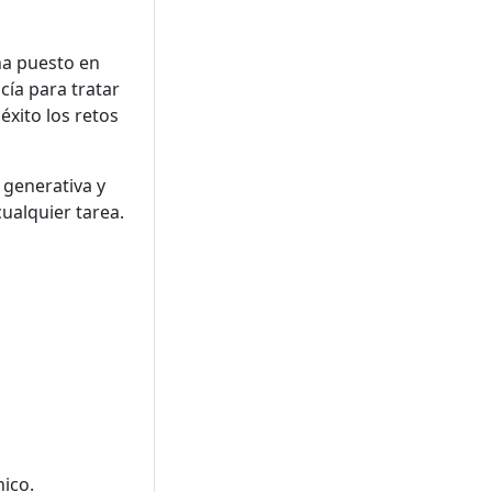
ha puesto en
ía para tratar
éxito los retos
l generativa y
ualquier tarea.
nico.