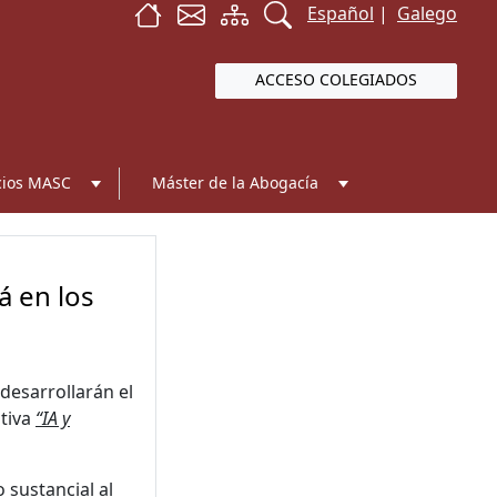
Español
|
Galego
ACCESO COLEGIADOS
cios MASC
Máster de la Abogacía
á en los
 desarrollarán el
ativa
“IA y
 sustancial al