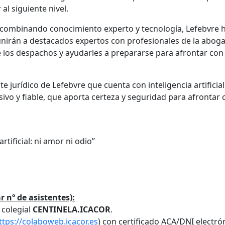
 al siguiente nivel.
, combinando conocimiento experto y tecnología, Lefebvre 
irán a destacados expertos con profesionales de la abogac
e los despachos y ayudarles a prepararse para afrontar con 
te jurídico de Lefebvre que cuenta con inteligencia artificia
vo y fiable, que aporta certeza y seguridad para afrontar c
rtificial: ni amor ni odio”
 nº de asistentes):
p colegial
CENTINELA.ICACOR
.
ttps://colaboweb.icacor.es
) con certificado ACA/DNI electró