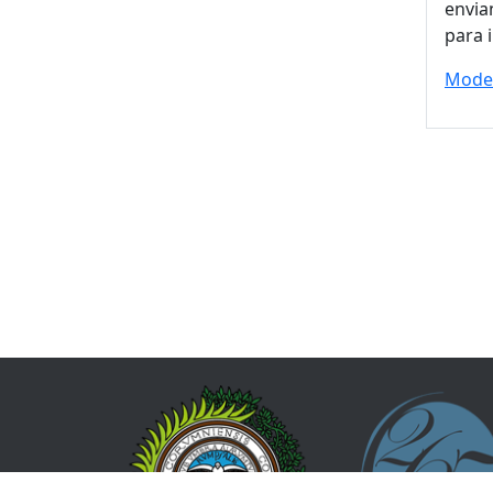
envia
para 
Model