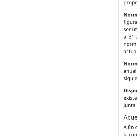
propo
Norm
figur
ser u
al 31
norma
actua
Norm
anual
sigui
Dispo
exist
Junta
Acue
A fin
la co