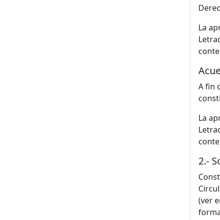
Derec
La ap
Letra
conte
Acue
A fin
const
La ap
Letra
conte
2.- S
Const
Circu
(ver 
forma