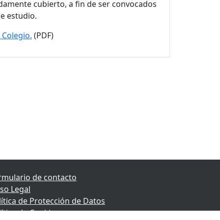
idamente cubierto, a fin de ser convocados
e estudio.
 Colegio.
(PDF)
rmulario de contacto
iso Legal
lítica de Protección de Datos
lítica de Cookies