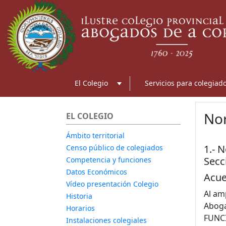
El Colegio
Servicios para colegiad
No
EL COLEGIO
Ámbito territorial
1.- 
Censo público de colegiados
Secc
Competencia y funciones
Datos Económicos
Acue
Vídeo presentación Colegio
Al amp
Historia
Aboga
Horarios
FUNC
Instalaciones colegiales