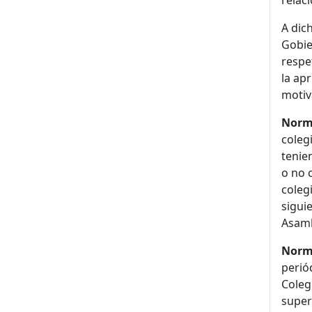
relac
A dic
Gobie
respe
la ap
motiv
Norma
coleg
tenie
o no 
coleg
sigui
Asamb
Norm
perió
Coleg
super