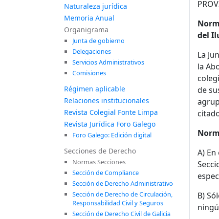
PROVI
Naturaleza jurídica
Memoria Anual
Norma
Organigrama
del I
Junta de gobierno
Delegaciones
La Ju
Servicios Administrativos
la Ab
Comisiones
colegi
Régimen aplicable
de su
Relaciones institucionales
agrup
Revista Colegial Fonte Limpa
citado
Revista Jurídica Foro Galego
Norm
Foro Galego: Edición digital
Secciones de Derecho
A) En
Normas Secciones
Secci
Sección de Compliance
espec
Sección de Derecho Administrativo
Sección de Derecho de Circulación,
B) Só
Responsabilidad Civil y Seguros
ningú
Sección de Derecho Civil de Galicia