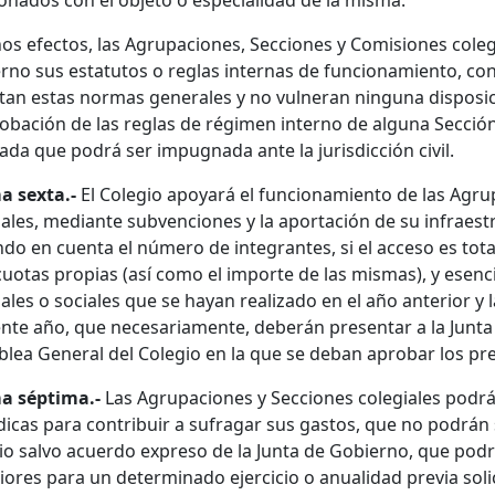
ionados con el objeto o especialidad de la misma.
hos efectos, las Agrupaciones, Secciones y Comisiones coleg
rno sus estatutos o reglas internas de funcionamiento, con 
tan estas normas generales y no vulneran ninguna disposici
robación de las reglas de régimen interno de alguna Sección
ada que podrá ser impugnada ante la jurisdicción civil.
 sexta.-
El Colegio apoyará el funcionamiento de las Agru
iales, mediante subvenciones y la aportación de su infraest
ndo en cuenta el número de integrantes, si el acceso es tota
cuotas propias (así como el importe de las mismas), y esen
iales o sociales que se hayan realizado en el año anterior y
ente año, que necesariamente, deberán presentar a la Junta
lea General del Colegio en la que se deban aprobar los p
a séptima.-
Las Agrupaciones y Secciones colegiales podrán
dicas para contribuir a sufragar sus gastos, que no podrán 
io salvo acuerdo expreso de la Junta de Gobierno, que podr
iores para un determinado ejercicio o anualidad previa soli