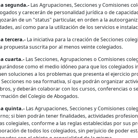
a segunda.-
Las Agrupaciones, Secciones y Comisiones cole
ogados y carecerán de personalidad jurídica o de capacidad d
gozarán de un "status" particular, en orden a la autoorganiz
dades, así como para la utilización de los servicios e instala
 tercera.-
La iniciativa para la creación de Secciones coleg
a propuesta suscrita por al menos veinte colegiados.
 cuarta.-
Las Secciones, Agrupaciones o Comisiones colegi
gurándose como el medio idóneo para que los colegiados in
en soluciones a los problemas que presenta el ejercicio pro
s Secciones no sea formativa, sí que podrán organizar activ
ros, y deberán colaborar con los cursos, conferencias o s
rmación del Colegio de Abogados.
a quinta.-
Las Agrupaciones, Secciones y Comisiones colegi
rno; si bien podrán tener finalidades, actividades profesio
s colegiales, conforme a las reglas establecidas por sus p
poración de todos los colegiados, sin perjuicio de poder es