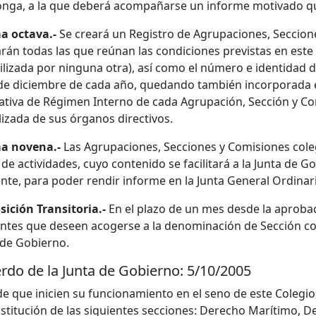
nga, a la que deberá acompañarse un informe motivado que 
a octava.-
Se creará un Registro de Agrupaciones, Seccione
arán todas las que reúnan las condiciones previstas en es
tilizada por ninguna otra), así como el número e identidad 
 de diciembre de cada año, quedando también incorporada en
tiva de Régimen Interno de cada Agrupación, Sección y Co
lizada de sus órganos directivos.
a novena.-
Las Agrupaciones, Secciones y Comisiones col
 de actividades, cuyo contenido se facilitará a la Junta de G
ente, para poder rendir informe en la Junta General Ordinar
sición Transitoria.-
En el plazo de un mes desde la aprobac
entes que deseen acogerse a la denominación de Sección cole
 de Gobierno.
rdo de la Junta de Gobierno: 5/10/2005
 de que inicien su funcionamiento en el seno de este Colegi
nstitución de las siguientes secciones: Derecho Marítimo, D