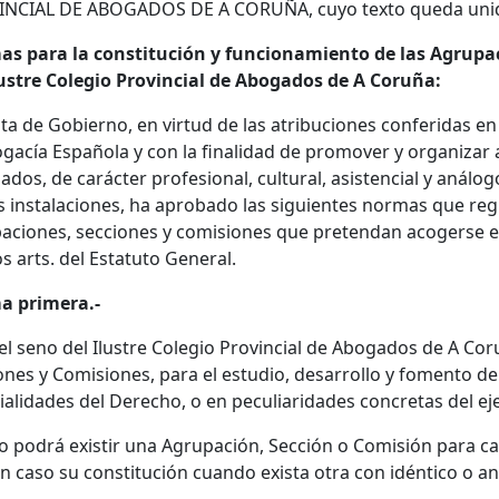
NCIAL DE ABOGADOS DE A CORUÑA, cuyo texto queda unido 
s para la constitución y funcionamiento de las Agrupac
lustre Colegio Provincial de Abogados de A Coruña:
nta de Gobierno, en virtud de las atribuciones conferidas en 
ogacía Española y con la finalidad de promover y organizar a
ados, de carácter profesional, cultural, asistencial y análog
s instalaciones, ha aprobado las siguientes normas que regi
aciones, secciones y comisiones que pretendan acogerse en 
s arts. del Estatuto General.
a primera.-
 el seno del Ilustre Colegio Provincial de Abogados de A Co
ones y Comisiones, para el estudio, desarrollo y fomento de 
ialidades del Derecho, o en peculiaridades concretas del eje
lo podrá existir una Agrupación, Sección o Comisión para ca
n caso su constitución cuando exista otra con idéntico o an